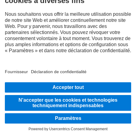
OPEN-HOURS
SALES
SERVICE
RESTEZ EN CONTACT.
Découvrez Mercedes-Benz Trucks sur nos canaux
numériques.