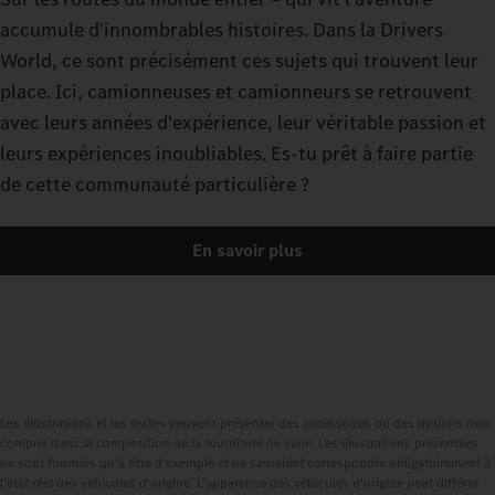
accumule d'innombrables histoires. Dans la Drivers
World, ce sont précisément ces sujets qui trouvent leur
place. Ici, camionneuses et camionneurs se retrouvent
avec leurs années d'expérience, leur véritable passion et
leurs expériences inoubliables. Es-tu prêt à faire partie
de cette communauté particulière ?
En savoir plus
Les illustrations et les textes peuvent présenter des accessoires ou des options non
compris dans la composition de la fourniture de série. Les illustrations présentées
ne sont fournies qu'à titre d'exemple et ne sauraient correspondre obligatoirement à
l'état réel des véhicules d'origine. L'apparence des véhicules d'origine peut différer