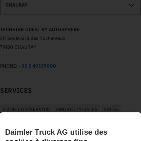
CHAURAY
TECHSTAR OUEST BY AUTOSPHERE
20 boulevard des Rochereaux
79180 CHAURAY
PHONE:
+33 5 49339000
SERVICES
EMOBILITY-SERVICE
EMOBILITY-SALES
SALES
SERVICE
CHARTERWAY-RENT
PARTS