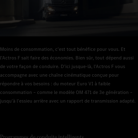
siège suspendu climatisé ou le Multimedia Cockpit, interactive.
Powertrain Control peut réduire votre consommation de
carburant jusqu'à 5 %
. Sur autoroute comme sur route
1
secondaire.
Moins de consommation, c'est tout bénéfice pour vous. Et
l'Actros F sait faire des économies. Bien sûr, tout dépend aussi
de votre façon de conduire. D'ici jusque-là, l'Actros F vous
accompagne avec une chaîne cinématique conçue pour
répondre à vos besoins : du moteur Euro VI à faible
consommation – comme le modèle OM 471 de 3e génération –
jusqu'à l'essieu arrière avec un rapport de transmission adapté.
Programmes de conduite intelligents