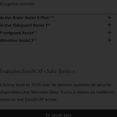
d’urgence contrôlé.
Active Brake Assist 6 Plus
2,3,4
Active Sideguard Assist 2
2,3
Frontguard Assist
2,3
Attention Assist 2
2,3
Évaluation EuroNCAP « Safer Trucks »
L'Actros testé en 2025 avec les derniers systèmes de sécurité
disponibles chez Mercedes-Benz Trucks a obtenu les meilleures
notes au test EuroNCAP actuel.
En savoir plus