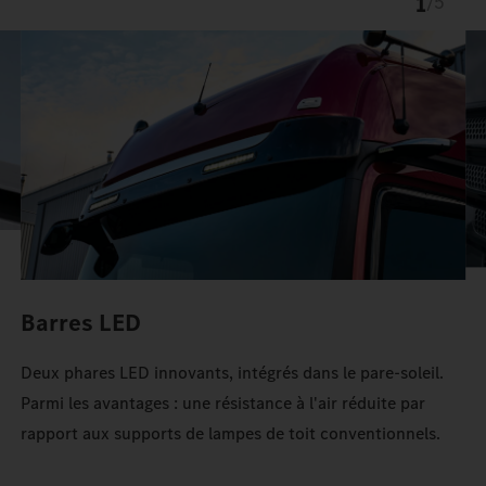
1
/
5
Une baguette chromée et des pastilles chromées confèrent à la
face avant ProCabin une optique exclusive.
Le TruckLocker sur mesure apporte davantage d'ordre et
d'espace de rangement dans l'Actros.
Barres LED
Deux phares LED innovants, intégrés dans le pare-soleil.
Parmi les avantages : une résistance à l'air réduite par
rapport aux supports de lampes de toit conventionnels.